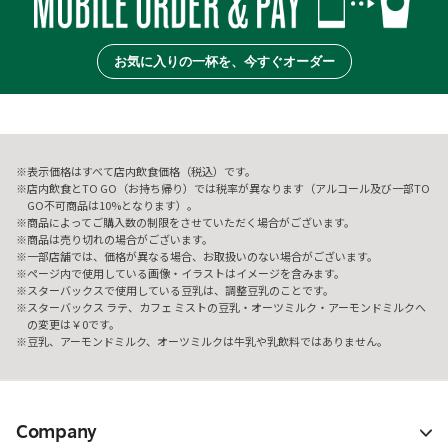
お気に入りの一杯を、今すぐオーダー
表示価格はすべて店内飲食価格（税込）です。
店内飲食とTO GO（お持ち帰り）では税率が異なります（アルコール及び一部TO
GO不可商品は10%となります）。
商品によってご購入数の制限をさせていただく場合がございます。
商品は売り切れの場合がございます。
一部店舗では、価格が異なる場合、お取扱いのない場合がございます。
ページ内で使用している画像・イラストはイメージを含みます。
スターバックスで使用している豆乳は、調整豆乳のことです。
スターバックス ラテ、カフェ ミストの豆乳・オーツミルク・アーモンドミルクへ
の変更は￥0です。
豆乳、アーモンドミルク、オーツミルクは牛乳や乳飲料ではありません。
Company