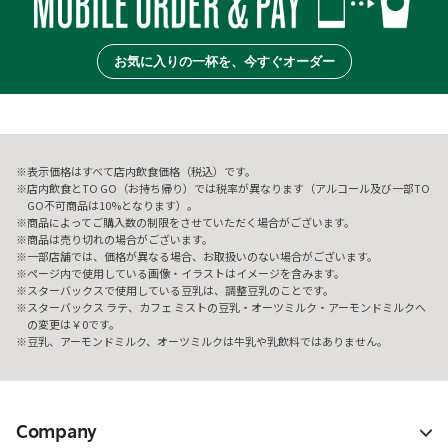
お気に入りの一杯を、今すぐオーダー
表示価格はすべて店内飲食価格（税込）です。
店内飲食とTO GO（お持ち帰り）では税率が異なります（アルコール及び一部TO
GO不可商品は10%となります）。
商品によってご購入数の制限をさせていただく場合がございます。
商品は売り切れの場合がございます。
一部店舗では、価格が異なる場合、お取扱いのない場合がございます。
ページ内で使用している画像・イラストはイメージを含みます。
スターバックスで使用している豆乳は、調整豆乳のことです。
スターバックス ラテ、カフェ ミストの豆乳・オーツミルク・アーモンドミルクへ
の変更は￥0です。
豆乳、アーモンドミルク、オーツミルクは牛乳や乳飲料ではありません。
Company