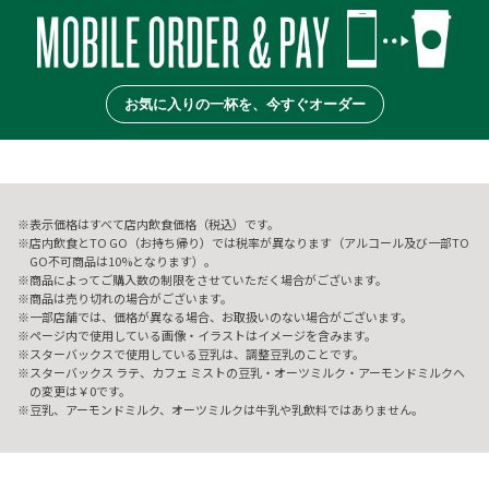
お気に入りの一杯を、今すぐオーダー
表示価格はすべて店内飲食価格（税込）です。
店内飲食とTO GO（お持ち帰り）では税率が異なります（アルコール及び一部TO
GO不可商品は10%となります）。
商品によってご購入数の制限をさせていただく場合がございます。
商品は売り切れの場合がございます。
一部店舗では、価格が異なる場合、お取扱いのない場合がございます。
ページ内で使用している画像・イラストはイメージを含みます。
スターバックスで使用している豆乳は、調整豆乳のことです。
スターバックス ラテ、カフェ ミストの豆乳・オーツミルク・アーモンドミルクへ
の変更は￥0です。
豆乳、アーモンドミルク、オーツミルクは牛乳や乳飲料ではありません。