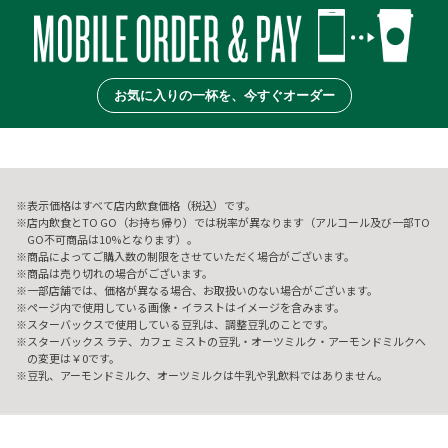
お気に入りの一杯を、今すぐオーダー
表示価格はすべて店内飲食価格（税込）です。
店内飲食とTO GO（お持ち帰り）では税率が異なります（アルコール及び一部TO
GO不可商品は10%となります）。
商品によってご購入数の制限をさせていただく場合がございます。
商品は売り切れの場合がございます。
一部店舗では、価格が異なる場合、お取扱いのない場合がございます。
ページ内で使用している画像・イラストはイメージを含みます。
スターバックスで使用している豆乳は、調整豆乳のことです。
スターバックス ラテ、カフェ ミストの豆乳・オーツミルク・アーモンドミルクへ
の変更は￥0です。
豆乳、アーモンドミルク、オーツミルクは牛乳や乳飲料ではありません。