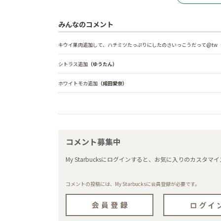
みんなのコメント
キウイ果肉追加して、ハチミツたっぷりにしたのさいっこうだって@tw
シトラス追加
（ゆうたん）
ホワイトモカ追加
（成田愛奈）
コメント募集中
My Starbucksにログインすると、お気に入りのカス
コメントの投稿には、My Starbucksに会員登録が必要です。