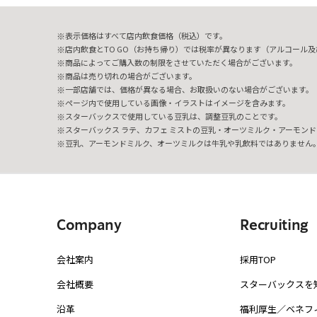
表示価格はすべて店内飲食価格（税込）です。
店内飲食とTO GO（お持ち帰り）では税率が異なります（アルコール及び
商品によってご購入数の制限をさせていただく場合がございます。
商品は売り切れの場合がございます。
一部店舗では、価格が異なる場合、お取扱いのない場合がございます。
ページ内で使用している画像・イラストはイメージを含みます。
スターバックスで使用している豆乳は、調整豆乳のことです。
スターバックス ラテ、カフェ ミストの豆乳・オーツミルク・アーモンド
豆乳、アーモンドミルク、オーツミルクは牛乳や乳飲料ではありません
Company
Recruiting
会社案内
採用TOP
会社概要
スターバックスを
沿革
福利厚生／ベネフ