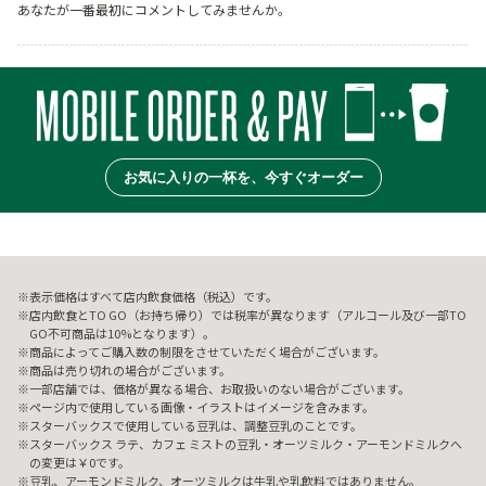
あなたが一番最初にコメントしてみませんか。
お気に入りの一杯を、今すぐオーダー
表示価格はすべて店内飲食価格（税込）です。
店内飲食とTO GO（お持ち帰り）では税率が異なります（アルコール及び一部TO
GO不可商品は10%となります）。
商品によってご購入数の制限をさせていただく場合がございます。
商品は売り切れの場合がございます。
一部店舗では、価格が異なる場合、お取扱いのない場合がございます。
ページ内で使用している画像・イラストはイメージを含みます。
スターバックスで使用している豆乳は、調整豆乳のことです。
スターバックス ラテ、カフェ ミストの豆乳・オーツミルク・アーモンドミルクへ
の変更は￥0です。
豆乳、アーモンドミルク、オーツミルクは牛乳や乳飲料ではありません。