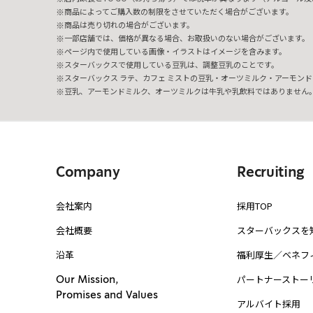
商品によってご購入数の制限をさせていただく場合がございます。
商品は売り切れの場合がございます。
一部店舗では、価格が異なる場合、お取扱いのない場合がございます。
ページ内で使用している画像・イラストはイメージを含みます。
スターバックスで使用している豆乳は、調整豆乳のことです。
スターバックス ラテ、カフェ ミストの豆乳・オーツミルク・アーモンド
豆乳、アーモンドミルク、オーツミルクは牛乳や乳飲料ではありません
Company
Recruiting
会社案内
採用TOP
会社概要
スターバックスを
沿革
福利厚生／ベネフ
パートナーストー
Our Mission,
Promises and Values
アルバイト採用