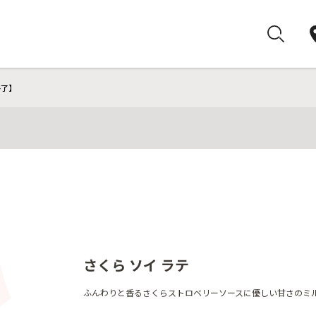
終了】
さくら ソイ ラテ
ふんわりと香るさくらストロベリーソースに優しい甘さのミ