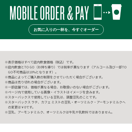
お気に入りの一杯を、今すぐオーダー
表示価格はすべて店内飲食価格（税込）です。
店内飲食とTO GO（お持ち帰り）では税率が異なります（アルコール及び一部TO
GO不可商品は10%となります）。
商品によってご購入数の制限をさせていただく場合がございます。
商品は売り切れの場合がございます。
一部店舗では、価格が異なる場合、お取扱いのない場合がございます。
ページ内で使用している画像・イラストはイメージを含みます。
スターバックスで使用している豆乳は、調整豆乳のことです。
スターバックス ラテ、カフェ ミストの豆乳・オーツミルク・アーモンドミルクへ
の変更は￥0です。
豆乳、アーモンドミルク、オーツミルクは牛乳や乳飲料ではありません。