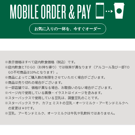
お気に入りの一杯を、今すぐオーダー
表示価格はすべて店内飲食価格（税込）です。
店内飲食とTO GO（お持ち帰り）では税率が異なります（アルコール及び一部TO
GO不可商品は10%となります）。
商品によってご購入数の制限をさせていただく場合がございます。
商品は売り切れの場合がございます。
一部店舗では、価格が異なる場合、お取扱いのない場合がございます。
ページ内で使用している画像・イラストはイメージを含みます。
スターバックスで使用している豆乳は、調整豆乳のことです。
スターバックス ラテ、カフェ ミストの豆乳・オーツミルク・アーモンドミルクへ
の変更は￥0です。
豆乳、アーモンドミルク、オーツミルクは牛乳や乳飲料ではありません。