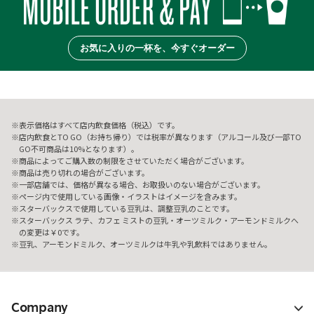
お気に入りの一杯を、今すぐオーダー
表示価格はすべて店内飲食価格（税込）です。
店内飲食とTO GO（お持ち帰り）では税率が異なります（アルコール及び一部TO
GO不可商品は10%となります）。
商品によってご購入数の制限をさせていただく場合がございます。
商品は売り切れの場合がございます。
一部店舗では、価格が異なる場合、お取扱いのない場合がございます。
ページ内で使用している画像・イラストはイメージを含みます。
スターバックスで使用している豆乳は、調整豆乳のことです。
スターバックス ラテ、カフェ ミストの豆乳・オーツミルク・アーモンドミルクへ
の変更は￥0です。
豆乳、アーモンドミルク、オーツミルクは牛乳や乳飲料ではありません。
Company