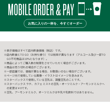
お気に入りの一杯を、今すぐオーダー
表示価格はすべて店内飲食価格（税込）です。
店内飲食とTO GO（お持ち帰り）では税率が異なります（アルコール及び一部TO
GO不可商品は10%となります）。
商品によってご購入数の制限をさせていただく場合がございます。
商品は売り切れの場合がございます。
一部店舗では、価格が異なる場合、お取扱いのない場合がございます。
ページ内で使用している画像・イラストはイメージを含みます。
スターバックスで使用している豆乳は、調整豆乳のことです。
スターバックス ラテ、カフェ ミストの豆乳・オーツミルク・アーモンドミルクへ
の変更は￥0です。
豆乳、アーモンドミルク、オーツミルクは牛乳や乳飲料ではありません。