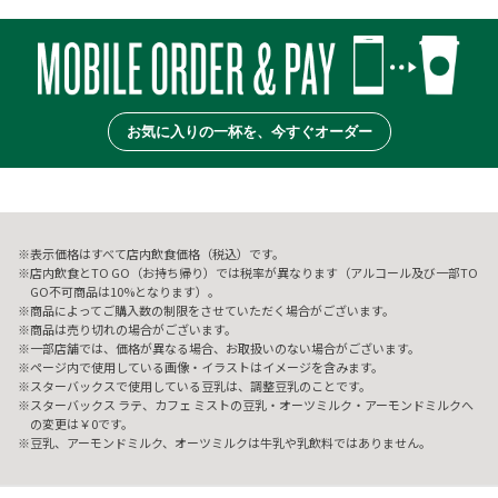
お気に入りの一杯を、今すぐオーダー
表示価格はすべて店内飲食価格（税込）です。
店内飲食とTO GO（お持ち帰り）では税率が異なります（アルコール及び一部TO
GO不可商品は10%となります）。
商品によってご購入数の制限をさせていただく場合がございます。
商品は売り切れの場合がございます。
一部店舗では、価格が異なる場合、お取扱いのない場合がございます。
ページ内で使用している画像・イラストはイメージを含みます。
スターバックスで使用している豆乳は、調整豆乳のことです。
スターバックス ラテ、カフェ ミストの豆乳・オーツミルク・アーモンドミルクへ
の変更は￥0です。
豆乳、アーモンドミルク、オーツミルクは牛乳や乳飲料ではありません。