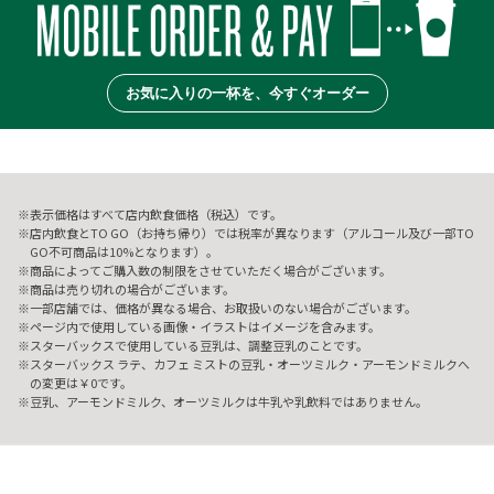
お気に入りの一杯を、今すぐオーダー
表示価格はすべて店内飲食価格（税込）です。
店内飲食とTO GO（お持ち帰り）では税率が異なります（アルコール及び一部TO
GO不可商品は10%となります）。
商品によってご購入数の制限をさせていただく場合がございます。
商品は売り切れの場合がございます。
一部店舗では、価格が異なる場合、お取扱いのない場合がございます。
ページ内で使用している画像・イラストはイメージを含みます。
スターバックスで使用している豆乳は、調整豆乳のことです。
スターバックス ラテ、カフェ ミストの豆乳・オーツミルク・アーモンドミルクへ
の変更は￥0です。
豆乳、アーモンドミルク、オーツミルクは牛乳や乳飲料ではありません。