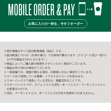
お気に入りの一杯を、今すぐオーダー
表示価格はすべて店内飲食価格（税込）です。
店内飲食とTO GO（お持ち帰り）では税率が異なります（アルコール及び一部TO
GO不可商品は10%となります）。
商品によってご購入数の制限をさせていただく場合がございます。
商品は売り切れの場合がございます。
一部店舗では、価格が異なる場合、お取扱いのない場合がございます。
ページ内で使用している画像・イラストはイメージを含みます。
スターバックスで使用している豆乳は、調整豆乳のことです。
スターバックス ラテ、カフェ ミストの豆乳・オーツミルク・アーモンドミルクへ
の変更は￥0です。
豆乳、アーモンドミルク、オーツミルクは牛乳や乳飲料ではありません。