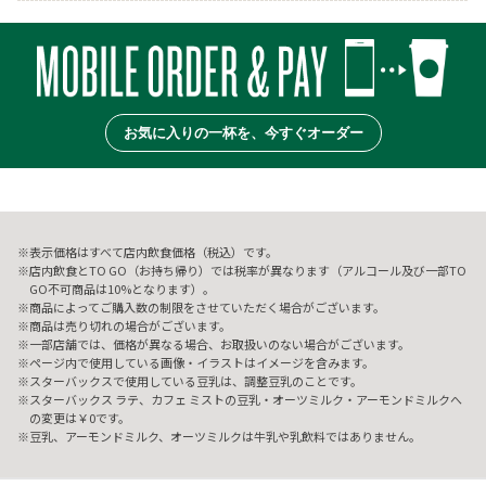
お気に入りの一杯を、今すぐオーダー
表示価格はすべて店内飲食価格（税込）です。
店内飲食とTO GO（お持ち帰り）では税率が異なります（アルコール及び一部TO
GO不可商品は10%となります）。
商品によってご購入数の制限をさせていただく場合がございます。
商品は売り切れの場合がございます。
一部店舗では、価格が異なる場合、お取扱いのない場合がございます。
ページ内で使用している画像・イラストはイメージを含みます。
スターバックスで使用している豆乳は、調整豆乳のことです。
スターバックス ラテ、カフェ ミストの豆乳・オーツミルク・アーモンドミルクへ
の変更は￥0です。
豆乳、アーモンドミルク、オーツミルクは牛乳や乳飲料ではありません。