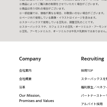
商品によってご購入数の制限をさせていただく場合がございます。
商品は売り切れの場合がございます。
一部店舗では、価格が異なる場合、お取扱いのない場合がございます。
ページ内で使用している画像・イラストはイメージを含みます。
スターバックスで使用している豆乳は、調整豆乳のことです。
スターバックス ラテ、カフェ ミストの豆乳・オーツミルク・アーモンド
豆乳、アーモンドミルク、オーツミルクは牛乳や乳飲料ではありません
Company
Recruiting
会社案内
採用TOP
会社概要
スターバックスを
沿革
福利厚生／ベネフ
パートナーストー
Our Mission,
Promises and Values
アルバイト採用