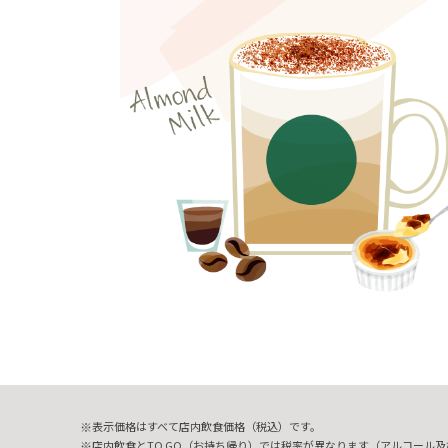
表示価格はすべて店内飲食価格（税込）です。
店内飲食とTO GO（お持ち帰り）では税率が異なります（アルコール及び