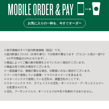
お気に入りの一杯を、今すぐオーダー
表示価格はすべて店内飲食価格（税込）です。
店内飲食とTO GO（お持ち帰り）では税率が異なります（アルコール及び一部TO
GO不可商品は10%となります）。
商品によってご購入数の制限をさせていただく場合がございます。
商品は売り切れの場合がございます。
一部店舗では、価格が異なる場合、お取扱いのない場合がございます。
ページ内で使用している画像・イラストはイメージを含みます。
スターバックスで使用している豆乳は、調整豆乳のことです。
スターバックス ラテ、カフェ ミストの豆乳・オーツミルク・アーモンドミルクへ
の変更は￥0です。
豆乳、アーモンドミルク、オーツミルクは牛乳や乳飲料ではありません。