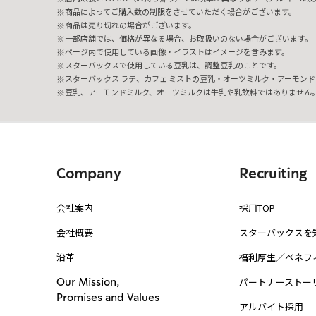
商品によってご購入数の制限をさせていただく場合がございます。
商品は売り切れの場合がございます。
一部店舗では、価格が異なる場合、お取扱いのない場合がございます。
ページ内で使用している画像・イラストはイメージを含みます。
スターバックスで使用している豆乳は、調整豆乳のことです。
スターバックス ラテ、カフェ ミストの豆乳・オーツミルク・アーモンド
豆乳、アーモンドミルク、オーツミルクは牛乳や乳飲料ではありません
Company
Recruiting
会社案内
採用TOP
会社概要
スターバックスを
沿革
福利厚生／ベネフ
パートナーストー
Our Mission,
Promises and Values
アルバイト採用