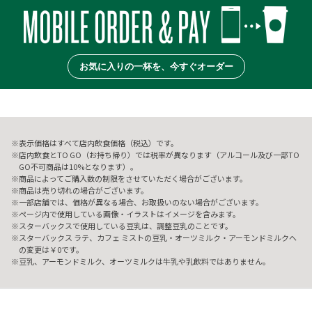
お気に入りの一杯を、今すぐオーダー
表示価格はすべて店内飲食価格（税込）です。
店内飲食とTO GO（お持ち帰り）では税率が異なります（アルコール及び一部TO
GO不可商品は10%となります）。
商品によってご購入数の制限をさせていただく場合がございます。
商品は売り切れの場合がございます。
一部店舗では、価格が異なる場合、お取扱いのない場合がございます。
ページ内で使用している画像・イラストはイメージを含みます。
スターバックスで使用している豆乳は、調整豆乳のことです。
スターバックス ラテ、カフェ ミストの豆乳・オーツミルク・アーモンドミルクへ
の変更は￥0です。
豆乳、アーモンドミルク、オーツミルクは牛乳や乳飲料ではありません。