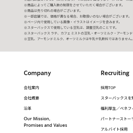
商品によってご購入数の制限をさせていただく場合がございます。
商品は売り切れの場合がございます。
一部店舗では、価格が異なる場合、お取扱いのない場合がございます。
ページ内で使用している画像・イラストはイメージを含みます。
スターバックスで使用している豆乳は、調整豆乳のことです。
スターバックス ラテ、カフェ ミストの豆乳・オーツミルク・アーモンド
豆乳、アーモンドミルク、オーツミルクは牛乳や乳飲料ではありません
Company
Recruiting
会社案内
採用TOP
会社概要
スターバックスを
沿革
福利厚生／ベネフ
パートナーストー
Our Mission,
Promises and Values
アルバイト採用