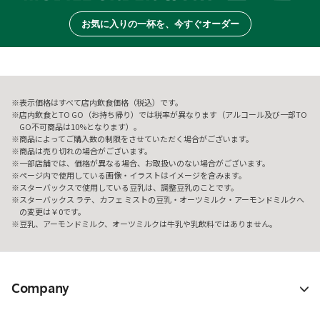
お気に入りの一杯を、今すぐオーダー
表示価格はすべて店内飲食価格（税込）です。
店内飲食とTO GO（お持ち帰り）では税率が異なります（アルコール及び一部TO
GO不可商品は10%となります）。
商品によってご購入数の制限をさせていただく場合がございます。
商品は売り切れの場合がございます。
一部店舗では、価格が異なる場合、お取扱いのない場合がございます。
ページ内で使用している画像・イラストはイメージを含みます。
スターバックスで使用している豆乳は、調整豆乳のことです。
スターバックス ラテ、カフェ ミストの豆乳・オーツミルク・アーモンドミルクへ
の変更は￥0です。
豆乳、アーモンドミルク、オーツミルクは牛乳や乳飲料ではありません。
Company