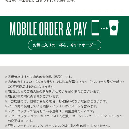
あなたが一番最初にコメントしてみませんか。
お気に入りの一杯を、今すぐオーダー
表示価格はすべて店内飲食価格（税込）です。
店内飲食とTO GO（お持ち帰り）では税率が異なります（アルコール及び一部TO
GO不可商品は10%となります）。
商品によってご購入数の制限をさせていただく場合がございます。
商品は売り切れの場合がございます。
一部店舗では、価格が異なる場合、お取扱いのない場合がございます。
ページ内で使用している画像・イラストはイメージを含みます。
スターバックスで使用している豆乳は、調整豆乳のことです。
スターバックス ラテ、カフェ ミストの豆乳・オーツミルク・アーモンドミルクへ
の変更は￥0です。
豆乳、アーモンドミルク、オーツミルクは牛乳や乳飲料ではありません。