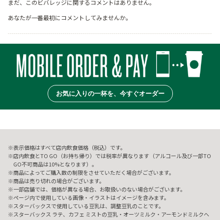
まだ、このビバレッジに関するコメントはありません。
あなたが一番最初にコメントしてみませんか。
お気に入りの一杯を、今すぐオーダー
表示価格はすべて店内飲食価格（税込）です。
店内飲食とTO GO（お持ち帰り）では税率が異なります（アルコール及び一部TO
GO不可商品は10%となります）。
商品によってご購入数の制限をさせていただく場合がございます。
商品は売り切れの場合がございます。
一部店舗では、価格が異なる場合、お取扱いのない場合がございます。
ページ内で使用している画像・イラストはイメージを含みます。
スターバックスで使用している豆乳は、調整豆乳のことです。
スターバックス ラテ、カフェ ミストの豆乳・オーツミルク・アーモンドミルクへ