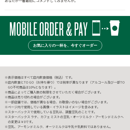
あなたが一番最初にコメントしてみませんか。
お気に入りの一杯を、今すぐオーダー
表示価格はすべて店内飲食価格（税込）です。
店内飲食とTO GO（お持ち帰り）では税率が異なります（アルコール及び一部TO
GO不可商品は10%となります）。
商品によってご購入数の制限をさせていただく場合がございます。
商品は売り切れの場合がございます。
一部店舗では、価格が異なる場合、お取扱いのない場合がございます。
ページ内で使用している画像・イラストはイメージを含みます。
スターバックスで使用している豆乳は、調整豆乳のことです。
スターバックス ラテ、カフェ ミストの豆乳・オーツミルク・アーモンドミルクへ
の変更は￥0です。
豆乳、アーモンドミルク、オーツミルクは牛乳や乳飲料ではありません。