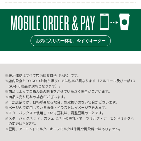
お気に入りの一杯を、今すぐオーダー
表示価格はすべて店内飲食価格（税込）です。
店内飲食とTO GO（お持ち帰り）では税率が異なります（アルコール及び一部TO
GO不可商品は10%となります）。
商品によってご購入数の制限をさせていただく場合がございます。
商品は売り切れの場合がございます。
一部店舗では、価格が異なる場合、お取扱いのない場合がございます。
ページ内で使用している画像・イラストはイメージを含みます。
スターバックスで使用している豆乳は、調整豆乳のことです。
スターバックス ラテ、カフェ ミストの豆乳・オーツミルク・アーモンドミルクへ
の変更は￥0です。
豆乳、アーモンドミルク、オーツミルクは牛乳や乳飲料ではありません。