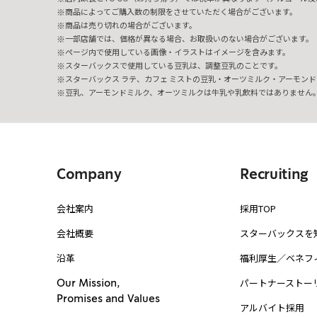
商品によってご購入数の制限をさせていただく場合がございます。
商品は売り切れの場合がございます。
一部店舗では、価格が異なる場合、お取扱いのない場合がございます。
ページ内で使用している画像・イラストはイメージを含みます。
スターバックスで使用している豆乳は、調整豆乳のことです。
スターバックス ラテ、カフェ ミストの豆乳・オーツミルク・アーモンド
豆乳、アーモンドミルク、オーツミルクは牛乳や乳飲料ではありません
Company
Recruiting
会社案内
採用TOP
会社概要
スターバックスを
沿革
福利厚生／ベネフ
パートナーストー
Our Mission,
Promises and Values
アルバイト採用