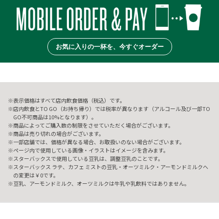
お気に入りの一杯を、今すぐオーダー
表示価格はすべて店内飲食価格（税込）です。
店内飲食とTO GO（お持ち帰り）では税率が異なります（アルコール及び一部TO
GO不可商品は10%となります）。
商品によってご購入数の制限をさせていただく場合がございます。
商品は売り切れの場合がございます。
一部店舗では、価格が異なる場合、お取扱いのない場合がございます。
ページ内で使用している画像・イラストはイメージを含みます。
スターバックスで使用している豆乳は、調整豆乳のことです。
スターバックス ラテ、カフェ ミストの豆乳・オーツミルク・アーモンドミルクへ
の変更は￥0です。
豆乳、アーモンドミルク、オーツミルクは牛乳や乳飲料ではありません。