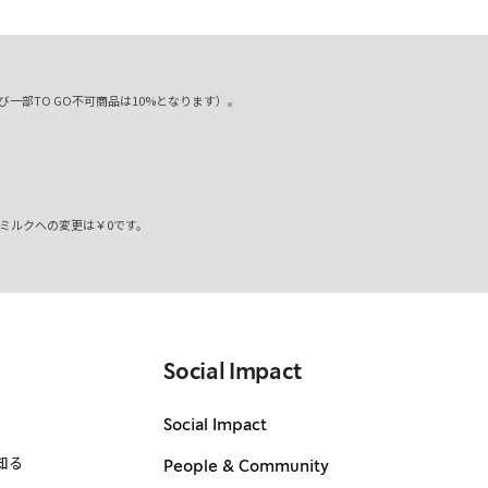
一部TO GO不可商品は10%となります）。
ミルクへの変更は￥0です。
。
Social Impact
Social Impact
知る
People & Community