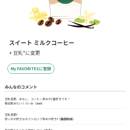
スイート ミルクコーヒー
+ 豆乳*に変更
My FAVORITESに登録
みんなのコメント
豆乳変更、氷なし、コーヒー多めが1番好きです！

毎日飲みたいくらい💫
（aoi）
豆乳変更❗

甘いのが好きなのでシロップ多めが好き❗
（桑田知枝）