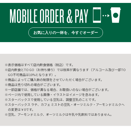
お気に入りの一杯を、今すぐオーダー
表示価格はすべて店内飲食価格（税込）です。
店内飲食とTO GO（お持ち帰り）では税率が異なります（アルコール及び一部TO
GO不可商品は10%となります）。
商品によってご購入数の制限をさせていただく場合がございます。
商品は売り切れの場合がございます。
一部店舗では、価格が異なる場合、お取扱いのない場合がございます。
ページ内で使用している画像・イラストはイメージを含みます。
スターバックスで使用している豆乳は、調整豆乳のことです。
スターバックス ラテ、カフェ ミストの豆乳・オーツミルク・アーモンドミルクへ
の変更は￥0です。
豆乳、アーモンドミルク、オーツミルクは牛乳や乳飲料ではありません。