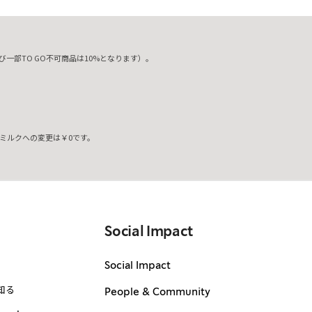
一部TO GO不可商品は10%となります）。
ミルクへの変更は￥0です。
。
Social Impact
Social Impact
知る
People & Community