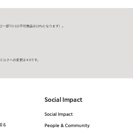
一部TO GO不可商品は10%となります）。
ミルクへの変更は￥0です。
。
Social Impact
Social Impact
知る
People & Community