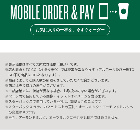
お気に入りの一杯を、今すぐオーダー
表示価格はすべて店内飲食価格（税込）です。
店内飲食とTO GO（お持ち帰り）では税率が異なります（アルコール及び一部TO
GO不可商品は10%となります）。
商品によってご購入数の制限をさせていただく場合がございます。
商品は売り切れの場合がございます。
一部店舗では、価格が異なる場合、お取扱いのない場合がございます。
ページ内で使用している画像・イラストはイメージを含みます。
スターバックスで使用している豆乳は、調整豆乳のことです。
スターバックス ラテ、カフェ ミストの豆乳・オーツミルク・アーモンドミルクへ
の変更は￥0です。
豆乳、アーモンドミルク、オーツミルクは牛乳や乳飲料ではありません。