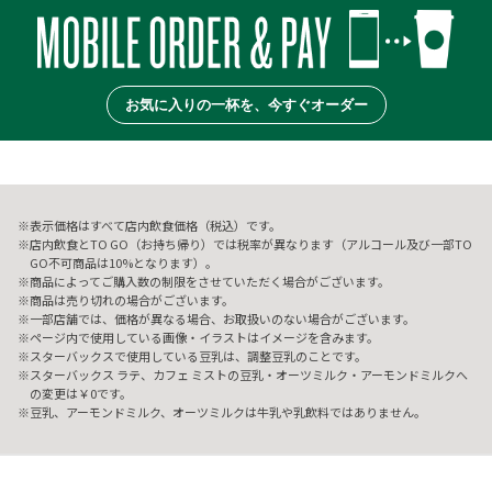
お気に入りの一杯を、今すぐオーダー
表示価格はすべて店内飲食価格（税込）です。
店内飲食とTO GO（お持ち帰り）では税率が異なります（アルコール及び一部TO
GO不可商品は10%となります）。
商品によってご購入数の制限をさせていただく場合がございます。
商品は売り切れの場合がございます。
一部店舗では、価格が異なる場合、お取扱いのない場合がございます。
ページ内で使用している画像・イラストはイメージを含みます。
スターバックスで使用している豆乳は、調整豆乳のことです。
スターバックス ラテ、カフェ ミストの豆乳・オーツミルク・アーモンドミルクへ
の変更は￥0です。
豆乳、アーモンドミルク、オーツミルクは牛乳や乳飲料ではありません。