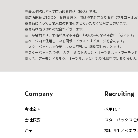
表示価格はすべて店内飲食価格（税込）です。
店内飲食とTO GO（お持ち帰り）では税率が異なります（アルコール及び
商品によってご購入数の制限をさせていただく場合がございます。
商品は売り切れの場合がございます。
一部店舗では、価格が異なる場合、お取扱いのない場合がございます。
ページ内で使用している画像・イラストはイメージを含みます。
スターバックスで使用している豆乳は、調整豆乳のことです。
スターバックス ラテ、カフェ ミストの豆乳・オーツミルク・アーモンド
豆乳、アーモンドミルク、オーツミルクは牛乳や乳飲料ではありません
Company
Recruiting
会社案内
採用TOP
会社概要
スターバックスを
沿革
福利厚生／ベネフ