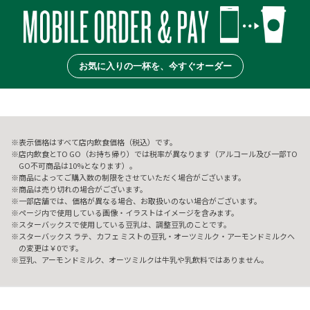
お気に入りの一杯を、今すぐオーダー
表示価格はすべて店内飲食価格（税込）です。
店内飲食とTO GO（お持ち帰り）では税率が異なります（アルコール及び一部TO
GO不可商品は10%となります）。
商品によってご購入数の制限をさせていただく場合がございます。
商品は売り切れの場合がございます。
一部店舗では、価格が異なる場合、お取扱いのない場合がございます。
ページ内で使用している画像・イラストはイメージを含みます。
スターバックスで使用している豆乳は、調整豆乳のことです。
スターバックス ラテ、カフェ ミストの豆乳・オーツミルク・アーモンドミルクへ
の変更は￥0です。
豆乳、アーモンドミルク、オーツミルクは牛乳や乳飲料ではありません。