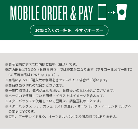
お気に入りの一杯を、今すぐオーダー
表示価格はすべて店内飲食価格（税込）です。
店内飲食とTO GO（お持ち帰り）では税率が異なります（アルコール及び一部TO
GO不可商品は10%となります）。
商品によってご購入数の制限をさせていただく場合がございます。
商品は売り切れの場合がございます。
一部店舗では、価格が異なる場合、お取扱いのない場合がございます。
ページ内で使用している画像・イラストはイメージを含みます。
スターバックスで使用している豆乳は、調整豆乳のことです。
スターバックス ラテ、カフェ ミストの豆乳・オーツミルク・アーモンドミルクへ
の変更は￥0です。
豆乳、アーモンドミルク、オーツミルクは牛乳や乳飲料ではありません。