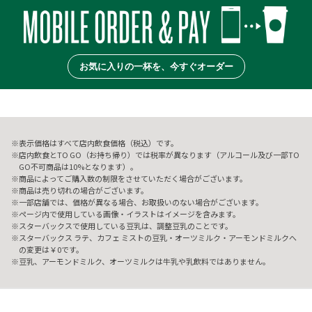
お気に入りの一杯を、今すぐオーダー
表示価格はすべて店内飲食価格（税込）です。
店内飲食とTO GO（お持ち帰り）では税率が異なります（アルコール及び一部TO
GO不可商品は10%となります）。
商品によってご購入数の制限をさせていただく場合がございます。
商品は売り切れの場合がございます。
一部店舗では、価格が異なる場合、お取扱いのない場合がございます。
ページ内で使用している画像・イラストはイメージを含みます。
スターバックスで使用している豆乳は、調整豆乳のことです。
スターバックス ラテ、カフェ ミストの豆乳・オーツミルク・アーモンドミルクへ
の変更は￥0です。
豆乳、アーモンドミルク、オーツミルクは牛乳や乳飲料ではありません。