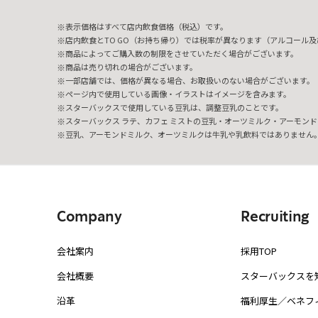
表示価格はすべて店内飲食価格（税込）です。
店内飲食とTO GO（お持ち帰り）では税率が異なります（アルコール及び
商品によってご購入数の制限をさせていただく場合がございます。
商品は売り切れの場合がございます。
一部店舗では、価格が異なる場合、お取扱いのない場合がございます。
ページ内で使用している画像・イラストはイメージを含みます。
スターバックスで使用している豆乳は、調整豆乳のことです。
スターバックス ラテ、カフェ ミストの豆乳・オーツミルク・アーモンド
豆乳、アーモンドミルク、オーツミルクは牛乳や乳飲料ではありません
Company
Recruiting
会社案内
採用TOP
会社概要
スターバックスを
沿革
福利厚生／ベネフ