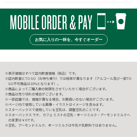
お気に入りの一杯を、今すぐオーダー
表示価格はすべて店内飲食価格（税込）です。
店内飲食とTO GO（お持ち帰り）では税率が異なります（アルコール及び一部TO
GO不可商品は10%となります）。
商品によってご購入数の制限をさせていただく場合がございます。
商品は売り切れの場合がございます。
一部店舗では、価格が異なる場合、お取扱いのない場合がございます。
ページ内で使用している画像・イラストはイメージを含みます。
スターバックスで使用している豆乳は、調整豆乳のことです。
スターバックス ラテ、カフェ ミストの豆乳・オーツミルク・アーモンドミルクへ
の変更は￥0です。
豆乳、アーモンドミルク、オーツミルクは牛乳や乳飲料ではありません。