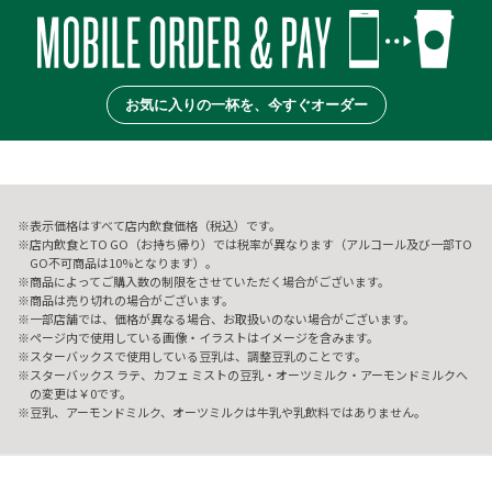
お気に入りの一杯を、今すぐオーダー
表示価格はすべて店内飲食価格（税込）です。
店内飲食とTO GO（お持ち帰り）では税率が異なります（アルコール及び一部TO
GO不可商品は10%となります）。
商品によってご購入数の制限をさせていただく場合がございます。
商品は売り切れの場合がございます。
一部店舗では、価格が異なる場合、お取扱いのない場合がございます。
ページ内で使用している画像・イラストはイメージを含みます。
スターバックスで使用している豆乳は、調整豆乳のことです。
スターバックス ラテ、カフェ ミストの豆乳・オーツミルク・アーモンドミルクへ
の変更は￥0です。
豆乳、アーモンドミルク、オーツミルクは牛乳や乳飲料ではありません。