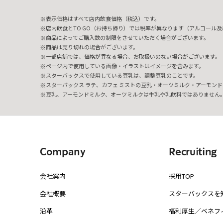
表示価格はすべて店内飲食価格（税込）です。
店内飲食とTO GO（お持ち帰り）では税率が異なります（アルコール及び
商品によってご購入数の制限をさせていただく場合がございます。
商品は売り切れの場合がございます。
一部店舗では、価格が異なる場合、お取扱いのない場合がございます。
ページ内で使用している画像・イラストはイメージを含みます。
スターバックスで使用している豆乳は、調整豆乳のことです。
スターバックス ラテ、カフェ ミストの豆乳・オーツミルク・アーモンド
豆乳、アーモンドミルク、オーツミルクは牛乳や乳飲料ではありません
Company
Recruiting
会社案内
採用TOP
会社概要
スターバックスを
沿革
福利厚生／ベネフ