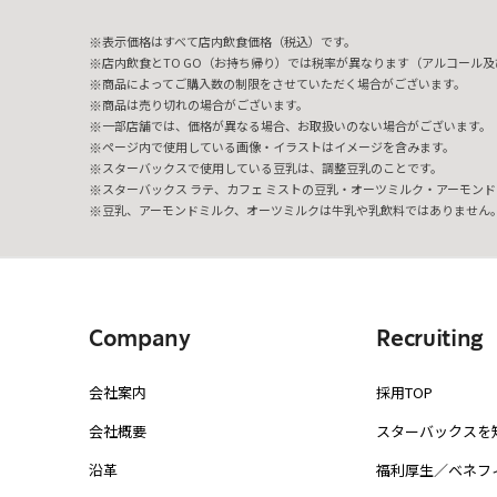
表示価格はすべて店内飲食価格（税込）です。
店内飲食とTO GO（お持ち帰り）では税率が異なります（アルコール及び
商品によってご購入数の制限をさせていただく場合がございます。
商品は売り切れの場合がございます。
一部店舗では、価格が異なる場合、お取扱いのない場合がございます。
ページ内で使用している画像・イラストはイメージを含みます。
スターバックスで使用している豆乳は、調整豆乳のことです。
スターバックス ラテ、カフェ ミストの豆乳・オーツミルク・アーモンド
豆乳、アーモンドミルク、オーツミルクは牛乳や乳飲料ではありません
Company
Recruiting
会社案内
採用TOP
会社概要
スターバックスを
沿革
福利厚生／ベネフ