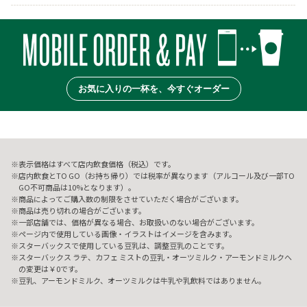
お気に入りの一杯を、今すぐオーダー
表示価格はすべて店内飲食価格（税込）です。
店内飲食とTO GO（お持ち帰り）では税率が異なります（アルコール及び一部TO
GO不可商品は10%となります）。
商品によってご購入数の制限をさせていただく場合がございます。
商品は売り切れの場合がございます。
一部店舗では、価格が異なる場合、お取扱いのない場合がございます。
ページ内で使用している画像・イラストはイメージを含みます。
スターバックスで使用している豆乳は、調整豆乳のことです。
スターバックス ラテ、カフェ ミストの豆乳・オーツミルク・アーモンドミルクへ
の変更は￥0です。
豆乳、アーモンドミルク、オーツミルクは牛乳や乳飲料ではありません。