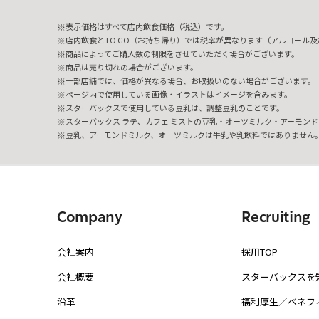
表示価格はすべて店内飲食価格（税込）です。
店内飲食とTO GO（お持ち帰り）では税率が異なります（アルコール及び
商品によってご購入数の制限をさせていただく場合がございます。
商品は売り切れの場合がございます。
一部店舗では、価格が異なる場合、お取扱いのない場合がございます。
ページ内で使用している画像・イラストはイメージを含みます。
スターバックスで使用している豆乳は、調整豆乳のことです。
スターバックス ラテ、カフェ ミストの豆乳・オーツミルク・アーモンド
豆乳、アーモンドミルク、オーツミルクは牛乳や乳飲料ではありません
Company
Recruiting
会社案内
採用TOP
会社概要
スターバックスを
沿革
福利厚生／ベネフ