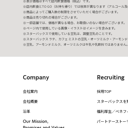
表示価格はすべて店内飲食価格（税込）です。
店内飲食とTO GO（お持ち帰り）では税率が異なります（アルコール及び
商品によってご購入数の制限をさせていただく場合がございます。
商品は売り切れの場合がございます。
一部店舗では、価格が異なる場合、お取扱いのない場合がございます。
ページ内で使用している画像・イラストはイメージを含みます。
スターバックスで使用している豆乳は、調整豆乳のことです。
スターバックス ラテ、カフェ ミストの豆乳・オーツミルク・アーモンド
豆乳、アーモンドミルク、オーツミルクは牛乳や乳飲料ではありません
Company
Recruiting
会社案内
採用TOP
会社概要
スターバックスを
沿革
福利厚生／ベネフ
パートナーストー
Our Mission,