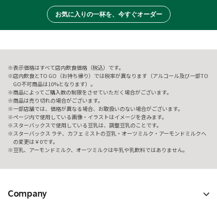
お気に入りの一杯を、今すぐオーダー
表示価格はすべて店内飲食価格（税込）です。
店内飲食とTO GO（お持ち帰り）では税率が異なります（アルコール及び一部TO
GO不可商品は10%となります）。
商品によってご購入数の制限をさせていただく場合がございます。
商品は売り切れの場合がございます。
一部店舗では、価格が異なる場合、お取扱いのない場合がございます。
ページ内で使用している画像・イラストはイメージを含みます。
スターバックスで使用している豆乳は、調整豆乳のことです。
スターバックス ラテ、カフェ ミストの豆乳・オーツミルク・アーモンドミルクへ
の変更は￥0です。
豆乳、アーモンドミルク、オーツミルクは牛乳や乳飲料ではありません。
Company