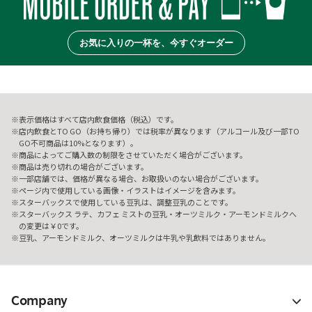
お気に入りの一杯を、今すぐオーダー
表示価格はすべて店内飲食価格（税込）です。
店内飲食とTO GO（お持ち帰り）では税率が異なります（アルコール及び一部TO
GO不可商品は10%となります）。
商品によってご購入数の制限をさせていただく場合がございます。
商品は売り切れの場合がございます。
一部店舗では、価格が異なる場合、お取扱いのない場合がございます。
ページ内で使用している画像・イラストはイメージを含みます。
スターバックスで使用している豆乳は、調整豆乳のことです。
スターバックス ラテ、カフェ ミストの豆乳・オーツミルク・アーモンドミルクへ
の変更は￥0です。
豆乳、アーモンドミルク、オーツミルクは牛乳や乳飲料ではありません。
Company