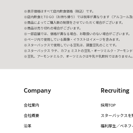
表示価格はすべて店内飲食価格（税込）です。
店内飲食とTO GO（お持ち帰り）では税率が異なります（アルコール及び
商品によってご購入数の制限をさせていただく場合がございます。
商品は売り切れの場合がございます。
一部店舗では、価格が異なる場合、お取扱いのない場合がございます。
ページ内で使用している画像・イラストはイメージを含みます。
スターバックスで使用している豆乳は、調整豆乳のことです。
スターバックス ラテ、カフェ ミストの豆乳・オーツミルク・アーモンド
豆乳、アーモンドミルク、オーツミルクは牛乳や乳飲料ではありません
Company
Recruiting
会社案内
採用TOP
会社概要
スターバックスを
沿革
福利厚生／ベネフ