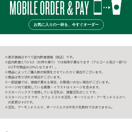
お気に入りの一杯を、今すぐオーダー
表示価格はすべて店内飲食価格（税込）です。
店内飲食とTO GO（お持ち帰り）では税率が異なります（アルコール及び一部TO
GO不可商品は10%となります）。
商品によってご購入数の制限をさせていただく場合がございます。
商品は売り切れの場合がございます。
一部店舗では、価格が異なる場合、お取扱いのない場合がございます。
ページ内で使用している画像・イラストはイメージを含みます。
スターバックスで使用している豆乳は、調整豆乳のことです。
スターバックス ラテ、カフェ ミストの豆乳・オーツミルク・アーモンドミルクへ
の変更は￥0です。
豆乳、アーモンドミルク、オーツミルクは牛乳や乳飲料ではありません。