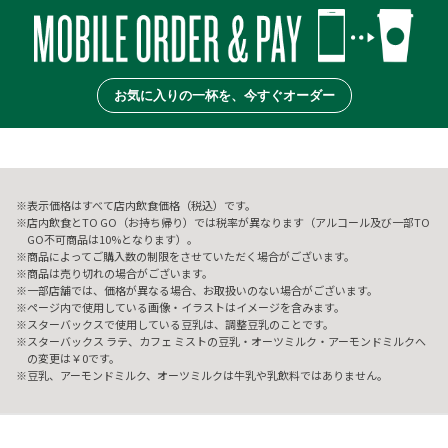
お気に入りの一杯を、今すぐオーダー
表示価格はすべて店内飲食価格（税込）です。
店内飲食とTO GO（お持ち帰り）では税率が異なります（アルコール及び一部TO
GO不可商品は10%となります）。
商品によってご購入数の制限をさせていただく場合がございます。
商品は売り切れの場合がございます。
一部店舗では、価格が異なる場合、お取扱いのない場合がございます。
ページ内で使用している画像・イラストはイメージを含みます。
スターバックスで使用している豆乳は、調整豆乳のことです。
スターバックス ラテ、カフェ ミストの豆乳・オーツミルク・アーモンドミルクへ
の変更は￥0です。
豆乳、アーモンドミルク、オーツミルクは牛乳や乳飲料ではありません。